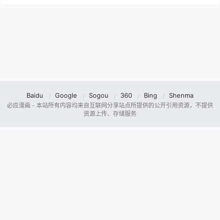
Baidu
Google
Sogou
360
Bing
Shenma
必应漫画 - 本站所有内容均来自互联网分享站点所提供的公开引用资源，不提供
资源上传、存储服务