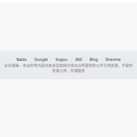
Baidu
Google
Sogou
360
Bing
Shenma
必应漫画 - 本站所有内容均来自互联网分享站点所提供的公开引用资源，不提供
资源上传、存储服务