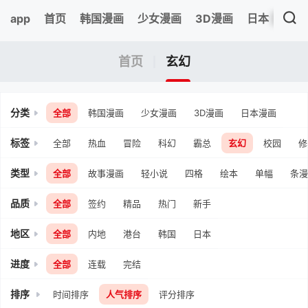
app
首页
韩国漫画
少女漫画
3D漫画
日本漫画
首页
玄幻
分类
全部
韩国漫画
少女漫画
3D漫画
日本漫画
标签
全部
热血
冒险
科幻
霸总
玄幻
校园
修
类型
全部
故事漫画
轻小说
四格
绘本
单幅
条漫
品质
全部
签约
精品
热门
新手
地区
全部
内地
港台
韩国
日本
进度
全部
连载
完结
排序
时间排序
人气排序
评分排序